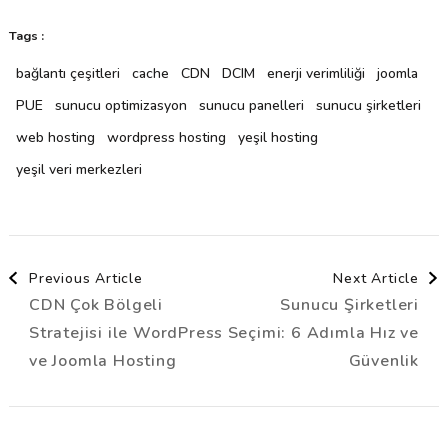
Tags :
bağlantı çeşitleri
cache
CDN
DCIM
enerji verimliliği
joomla
PUE
sunucu optimizasyon
sunucu panelleri
sunucu şirketleri
web hosting
wordpress hosting
yeşil hosting
yeşil veri merkezleri
Post
Previous Article
Next Article
CDN Çok Bölgeli
Sunucu Şirketleri
Navigation
Stratejisi ile WordPress
Seçimi: 6 Adımla Hız ve
ve Joomla Hosting
Güvenlik