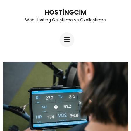
Skip
HOSTINGCIM
to
Web Hosting Geliştirme ve Özelleştirme
content
(Press
Enter)