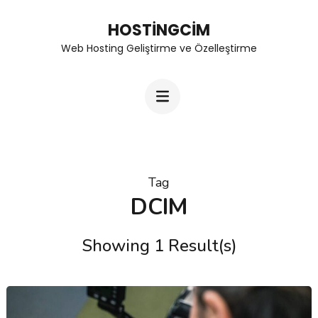
Skip
HOSTINGCIM
to
Web Hosting Geliştirme ve Özelleştirme
content
(Press
Enter)
Tag
DCIM
Showing 1 Result(s)