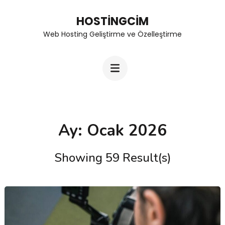
Skip
HOSTINGCIM
to
Web Hosting Geliştirme ve Özelleştirme
content
(Press
Enter)
Ay:
Ocak 2026
Showing 59 Result(s)