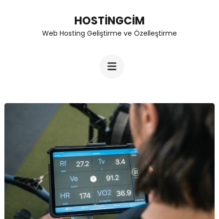
Skip
HOSTINGCIM
to
Web Hosting Geliştirme ve Özelleştirme
content
(Press
Enter)