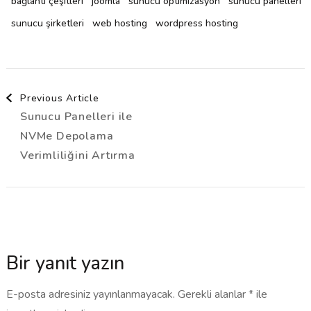
bağlantı çeşitleri
joomla
sunucu optimizasyon
sunucu panelleri
sunucu şirketleri
web hosting
wordpress hosting
Post
Previous Article
Sunucu Panelleri ile
Navigation
NVMe Depolama
Verimliliğini Artırma
Bir yanıt yazın
E-posta adresiniz yayınlanmayacak.
Gerekli alanlar
*
ile