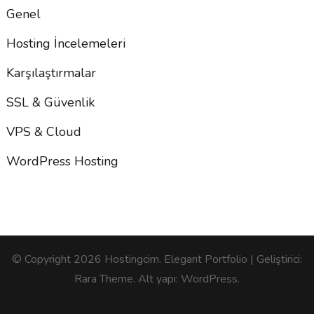
Genel
Hosting İncelemeleri
Karşılaştırmalar
SSL & Güvenlik
VPS & Cloud
WordPress Hosting
© Copyright 2026
Hostingcim
. Elegant Portfolio | Geliştirici:
Rara Theme
. Alt yapı:
WordPress
.