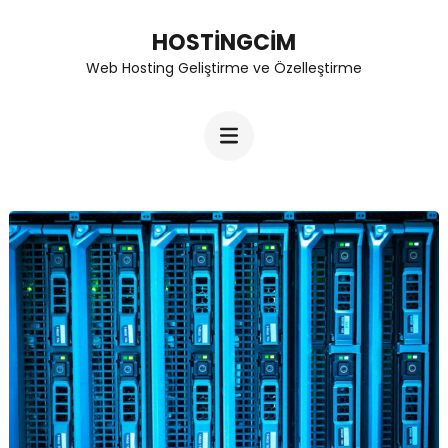
Skip
HOSTINGCIM
to
Web Hosting Geliştirme ve Özelleştirme
content
(Press
Enter)