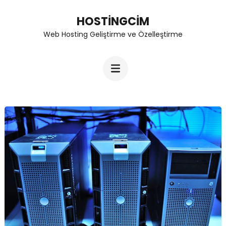
Skip
HOSTINGCIM
to
Web Hosting Geliştirme ve Özelleştirme
content
(Press
Enter)