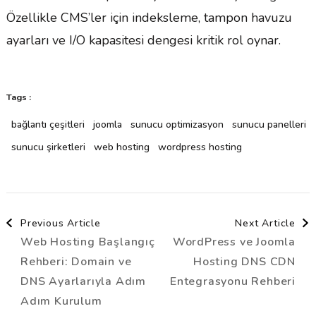
Özellikle CMS’ler için indeksleme, tampon havuzu
ayarları ve I/O kapasitesi dengesi kritik rol oynar.
Tags :
bağlantı çeşitleri
joomla
sunucu optimizasyon
sunucu panelleri
sunucu şirketleri
web hosting
wordpress hosting
Post
Previous Article
Next Article
Web Hosting Başlangıç
WordPress ve Joomla
Navigation
Rehberi: Domain ve
Hosting DNS CDN
DNS Ayarlarıyla Adım
Entegrasyonu Rehberi
Adım Kurulum