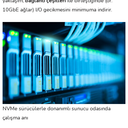
yaklaşım,
bağlantı çeşitleri
ile birleştiğinde (ör.
10GbE ağlar) I/O gecikmesini minimuma indirir.
NVMe sürücülerle donanımlı sunucu odasında
çalışma anı