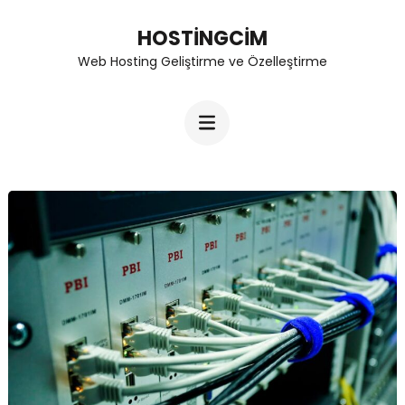
Skip
HOSTINGCIM
to
Web Hosting Geliştirme ve Özelleştirme
content
(Press
Enter)