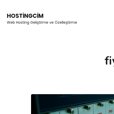
Skip
to
HOSTINGCIM
content
Web Hosting Geliştirme ve Özelleştirme
(Press
Enter)
f