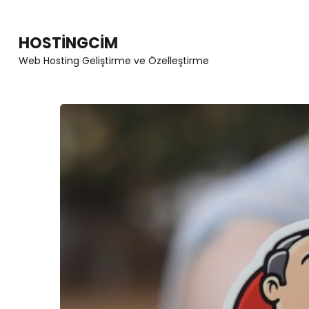
Skip
to
HOSTINGCIM
content
Web Hosting Geliştirme ve Özelleştirme
(Press
Enter)