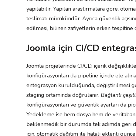
yapılabilir. Yapılan arastirmalara göre, oto
teslimatı mümkündür. Ayrıca güvenlik açısın
edilmesi, bilinen zafiyetlerin erken tespitine 
Joomla için CI/CD entegr
Joomla projelerinde CI/CD, içerik değişiklikle
konfigürasyonları da pipeline içinde ele alına
entegrasyon kurulduğunda, değiştirilmesi ge
staging ortamında doğrulanır.
Bağlantı çeşitl
konfigürasyonları ve güvenlik ayarları da pipe
Yedekleme ise hem dosya hem de veritabanı 
beklenmedik bir durumda tek adımda geri dön
için, otomatik dağıtım ile hatalı eklenti günc