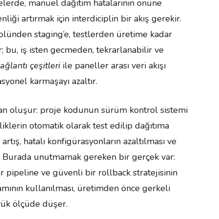
elerde, manuel dağıtım hatalarının önüne
ği artırmak için interdiciplin bir akış gerekir.
lünden staging’e, testlerden üretime kadar
; bu, iş isten gecmeden, tekrarlanabilir ve
ağlantı çeşitleri
ile paneller arası veri akışı
syonel karmaşayı azaltır.
mdan oluşur: proje kodunun sürüm kontrol sistemi
kliklerin otomatik olarak test edilip dağıtıma
rtış, hatalı konfigürasyonların azaltılması ve
ı. Burada unutmamak gereken bir gerçek var:
ir pipeline ve güvenli bir rollback stratejisinin
tamının kullanılması, üretimden önce gerkeli
üyük ölçüde düşer.