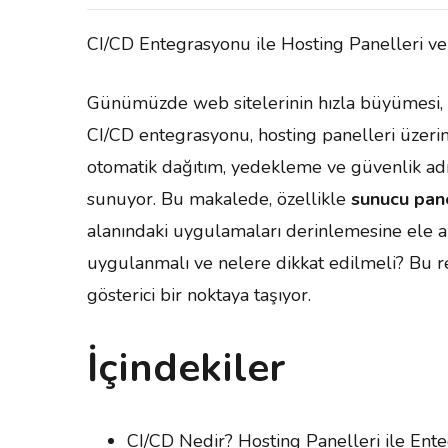
CI/CD Entegrasyonu ile Hosting Panelleri v
Günümüzde web sitelerinin hızla büyümesi, gü
CI/CD entegrasyonu, hosting panelleri üzeri
otomatik dağıtım, yedekleme ve güvenlik adım
sunuyor. Bu makalede, özellikle
sunucu pane
alanındaki uygulamaları derinlemesine ele alı
uygulanmalı ve nelere dikkat edilmeli? Bu re
gösterici bir noktaya taşıyor.
İçindekiler
CI/CD Nedir? Hosting Panelleri ile En