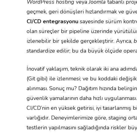
WordPress hosting
veya
Joomla
tabanlı proj
geçmek, geri dönüşleri hızlandırmak ve güvenli
CI/CD entegrasyonu
sayesinde sürüm kontro
olan süreçler bir pipeline üzerinde yürütülür
izlenebilir bir şekilde gerçekleştirir. Ayrıca,
b
standardize edilir; bu da büyük ölçüde opera
İnovatif yaklaşım, teknik olarak iki ana adı
(Git gibi) ile izlenmesi; ve bu koddaki değişi
alınması. Sonuç mu? Dağıtım hızında belirgin a
güvenlik yamalarının daha hızlı uygulanmas
CI/CD’nin en yüksek getirisi, iyi tasarlanmış b
varlığıdır. Deneyimlerimize göre, staging or
testlerin yapılmasını sağladığında riskler b