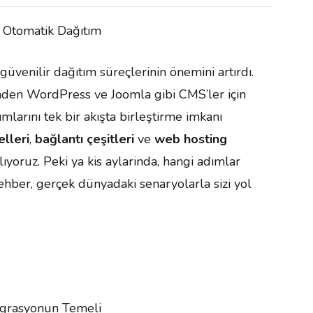
e Otomatik Dağıtım
venilir dağıtım süreçlerinin önemini artırdı.
nden WordPress ve Joomla gibi CMS’ler için
larını tek bir akışta birleştirme imkanı
lleri
,
bağlantı çeşitleri
ve
web hosting
yoruz. Peki ya kis aylarinda, hangi adımlar
hber, gerçek dünyadaki senaryolarla sizi yol
tegrasyonun Temeli