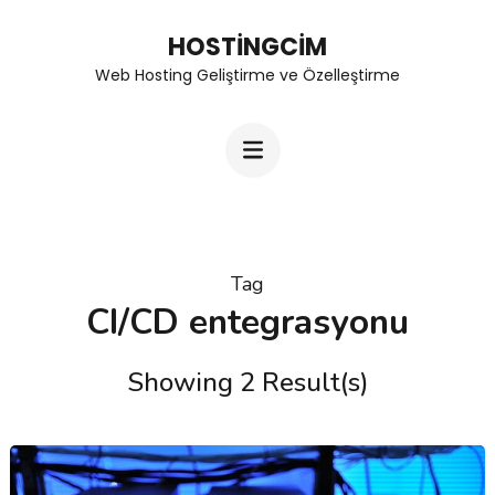
Skip
HOSTINGCIM
to
Web Hosting Geliştirme ve Özelleştirme
content
(Press
Enter)
Tag
CI/CD entegrasyonu
Showing 2 Result(s)