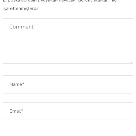
E-posta adresiniz yayınlanmayacak.
Gerekli alanlar
*
ile
işaretlenmişlerdir