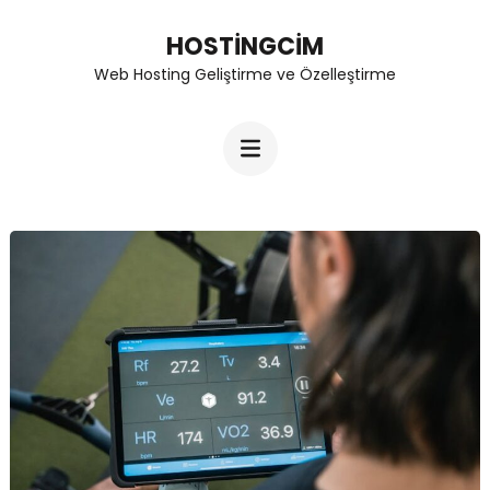
Skip
HOSTINGCIM
to
Web Hosting Geliştirme ve Özelleştirme
content
(Press
Enter)