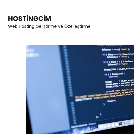
Skip
to
HOSTINGCIM
content
Web Hosting Geliştirme ve Özelleştirme
(Press
Enter)