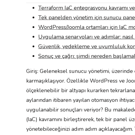
Terraform IaC entegrasyonu kavramı ve
Tek panelden yönetim için sunucu panel
WordPress/Joomla ortamları için IaC mo
Uygulama senaryoları ve adımlar: nasıl
Güvenlik, yedekleme ve uyumluluk kon
Sonuç ve çağrı: şimdi nereden başlamalı
Giriş: Geleneksel sunucu yönetimi, üzerinde ç
karmaşıklaşıyor. Özellikle WordPress ve Joom
ölçeklenebilir bir altyapı kurarken tekrarlanab
aylarından itibaren yayılan otomasyon ihtiyac
uygulanabilir sonuçları veriyor? Bu makalede
(IaC) kavramını birleştirerek, tek bir panel
yönetebileceğinizi adım adım açıklayacağım