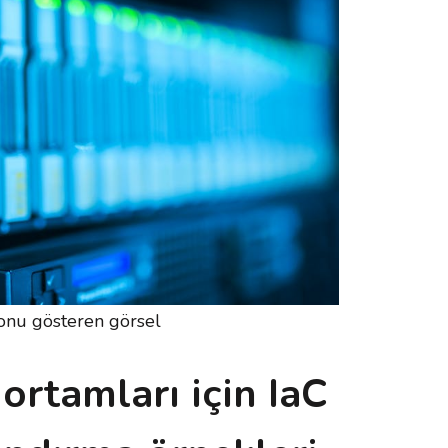
onu gösteren görsel
rtamları için IaC