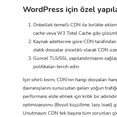
WordPress için özel yapıl
Önbellek temelli CDN ile birlikte eklen
cache veya W3 Total Cache gibi çözüm
Kaynak adetlerine göre CDN tarafından iz
statik dosyalar öncelikli olarak CDN üze
Güncel TLS/SSL yapılandırmasını sağlay
politikaları tercih edin.
İşin sihirli kısmı, CDN’nin hangi dosyaları han
davranışlarını sunucudan gelen yoğun trafiğe
performans elde etmek için kritik bir adımdı
optimizasyonu (Boyut küçültme, lazy load) gib
Unutmayın: CDN tek başına tüm sorunları ç