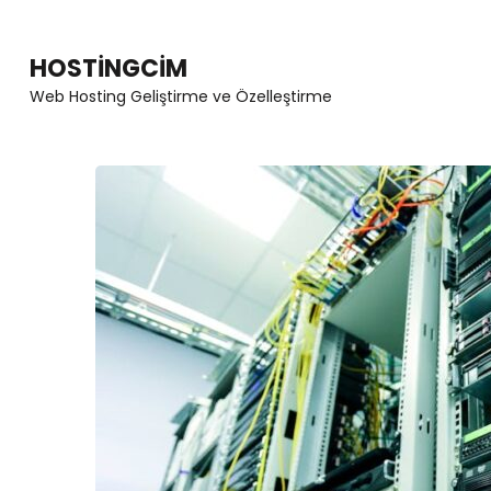
Skip
to
HOSTINGCIM
content
Web Hosting Geliştirme ve Özelleştirme
(Press
Enter)