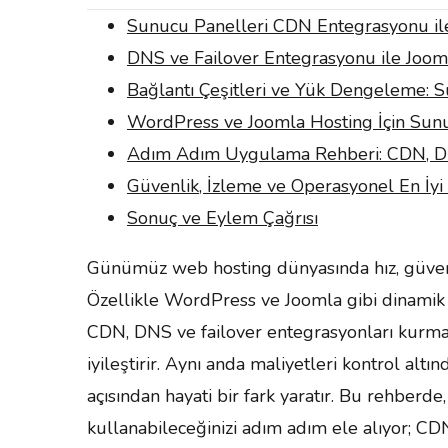
Sunucu Panelleri CDN Entegrasyonu il
DNS ve Failover Entegrasyonu ile Joom
Bağlantı Çeşitleri ve Yük Dengeleme: 
WordPress ve Joomla Hosting İçin Sunuc
Adım Adım Uygulama Rehberi: CDN, DN
Güvenlik, İzleme ve Operasyonel En İy
Sonuç ve Eylem Çağrısı
Günümüz web hosting dünyasında hız, güvenl
Özellikle WordPress ve Joomla gibi dinamik i
CDN, DNS ve failover entegrasyonları kurmak,
iyileştirir. Aynı anda maliyetleri kontrol altın
açısından hayati bir fark yaratır. Bu rehberde,
kullanabileceğinizi adım adım ele alıyor; C