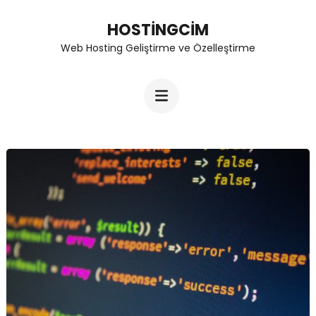
Skip
HOSTINGCIM
to
Web Hosting Geliştirme ve Özelleştirme
content
(Press
Enter)