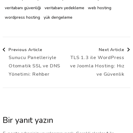
veritabanı güvenliği
veritabanı yedekleme
web hosting
wordpress hosting
yük dengeleme
Post
Previous Article
Next Article
Sunucu Panelleriyle
TLS 1.3 ile WordPress
Navigation
Otomatik SSL ve DNS
ve Joomla Hosting: Hız
Yönetimi: Rehber
ve Güvenlik
Bir yanıt yazın