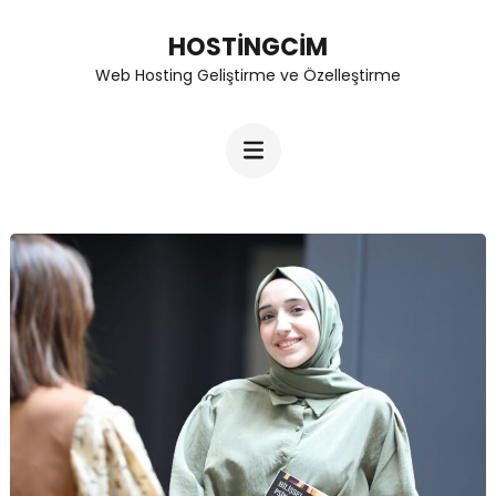
Skip
HOSTINGCIM
to
Web Hosting Geliştirme ve Özelleştirme
content
(Press
Enter)