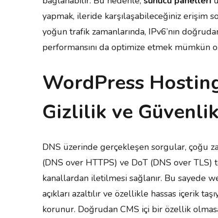
bağlanabilir. Bu nedenle,
sunucu panelleri
ü
yapmak, ileride karşılaşabileceğiniz erişim s
yoğun trafik zamanlarında, IPv6’nın doğrud
performansını da optimize etmek mümkün ola
WordPress Hosting
Gizlilik ve Güvenlik
DNS üzerinde gerçekleşen sorgular, çoğu zam
(DNS over HTTPS) ve DoT (DNS over TLS) tekn
kanallardan iletilmesi sağlanır. Bu sayede w
açıkları azaltılır ve özellikle hassas içerik t
korunur. Doğrudan CMS içi bir özellik olmasa