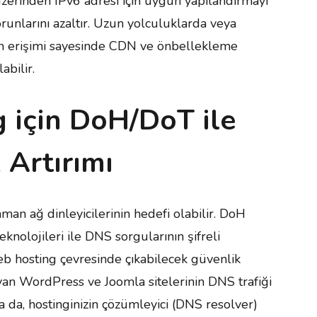
zerinden IPv6 adresi için uygun yapılandırmayı
orunlarını azaltır. Uzun yolculuklarda veya
an erişimi sayesinde CDN ve önbellekleme
bilir.
 için DoH/DoT ile
 Artırımı
an ağ dinleyicilerinin hedefi olabilir. DoH
olojileri ile DNS sorgularının şifreli
eb hosting çevresinde çıkabilecek güvenlik
aşıyan WordPress ve Joomla sitelerinin DNS trafiği
 da, hostinginizin çözümleyici (DNS resolver)