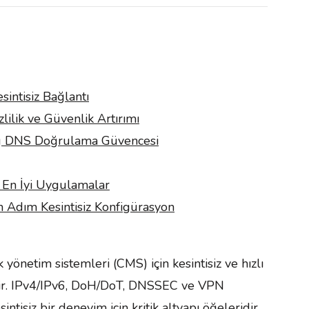
sintisiz Bağlantı
ilik ve Güvenlik Artırımı
g DNS Doğrulama Güvencesi
n En İyi Uygulamalar
 Adım Kesintisiz Konfigürasyon
netim sistemleri (CMS) için kesintisiz ve hızlı
ildir. IPv4/IPv6, DoH/DoT, DNSSEC ve VPN
sintisiz bir deneyim için kritik altyapı öğeleridir.