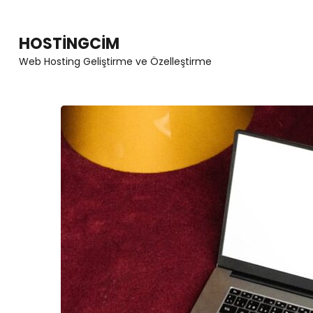
Skip
to
HOSTINGCIM
content
Web Hosting Geliştirme ve Özelleştirme
(Press
Enter)