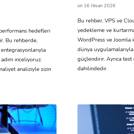
on
16 Nisan 2026
Bu rehber, VPS ve Clou
yedekleme ve kurtarma s
 performans hedefleri
WordPress ve Joomla iç
ir. Bu rehberde,
dünya uygulamalarıyla v
 entegrasyonlarıyla
güçlendirir. Ayrıca tes
 adım inceliyoruz.
dahilindedir.
aliyet analiziyle sizin