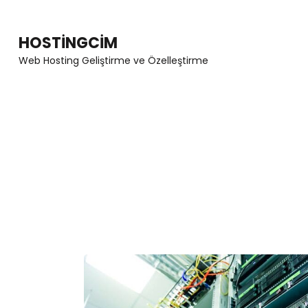
Skip
to
HOSTINGCIM
content
Web Hosting Geliştirme ve Özelleştirme
(Press
Enter)