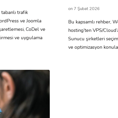
on
7 Şubat 2026
abanlı trafik
WordPress ve Joomla
Bu kapsamlı rehber, Wo
 işaretlemesi, CoDel ve
hosting’ten VPS/Cloud’a
tirmesi ve uygulama
Sunucu şirketleri seçimi
ve optimizasyon konuları