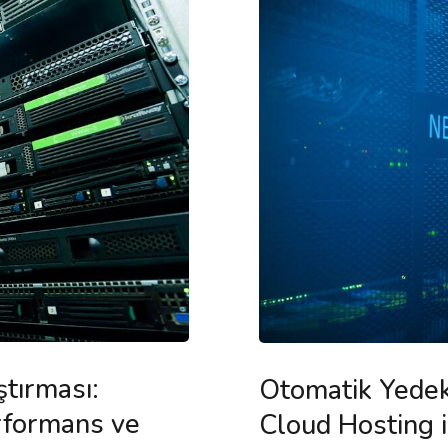
tırması:
Otomatik Yedek
rformans ve
Cloud Hosting 