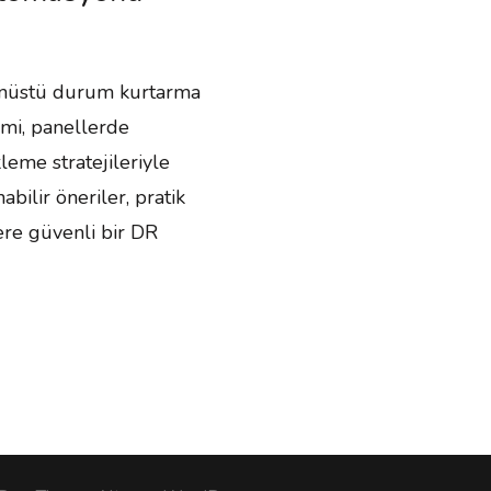
anüstü durum kurtarma
imi, panellerde
eme stratejileriyle
bilir öneriler, pratik
lere güvenli bir DR