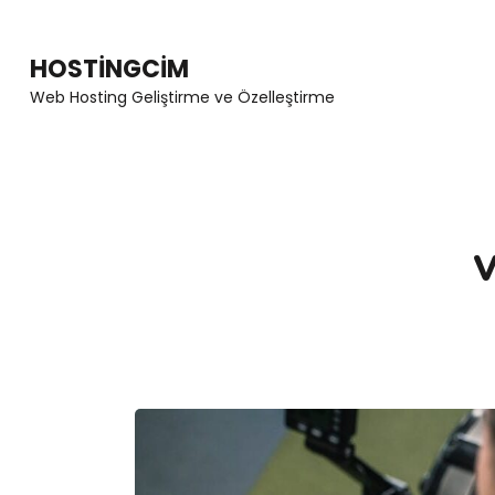
Skip
to
HOSTINGCIM
content
Web Hosting Geliştirme ve Özelleştirme
(Press
Enter)