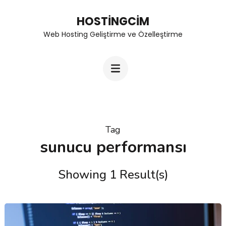
Skip
HOSTINGCIM
to
Web Hosting Geliştirme ve Özelleştirme
content
(Press
Enter)
Tag
sunucu performansı
Showing 1 Result(s)