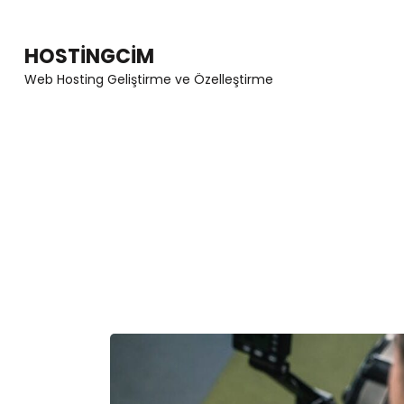
Skip
to
HOSTINGCIM
content
Web Hosting Geliştirme ve Özelleştirme
(Press
Enter)