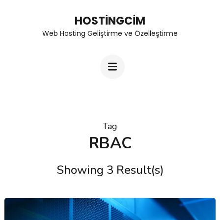
Skip
HOSTINGCIM
to
Web Hosting Geliştirme ve Özelleştirme
content
(Press
Enter)
Tag
RBAC
Showing 3 Result(s)