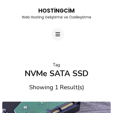
Skip
HOSTINGCIM
to
Web Hosting Geliştirme ve Özelleştirme
content
(Press
Enter)
Tag
NVMe SATA SSD
Showing 1 Result(s)