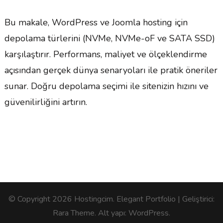
Bu makale, WordPress ve Joomla hosting için
depolama türlerini (NVMe, NVMe-oF ve SATA SSD)
karşılaştırır. Performans, maliyet ve ölçeklendirme
açısından gerçek dünya senaryoları ile pratik öneriler
sunar. Doğru depolama seçimi ile sitenizin hızını ve
güvenilirliğini artırın.
© Copyright 2026
Hostingcim
. Elegant Portfolio | Geliştirici:
Rara Theme
. Alt yapı:
WordPress
.