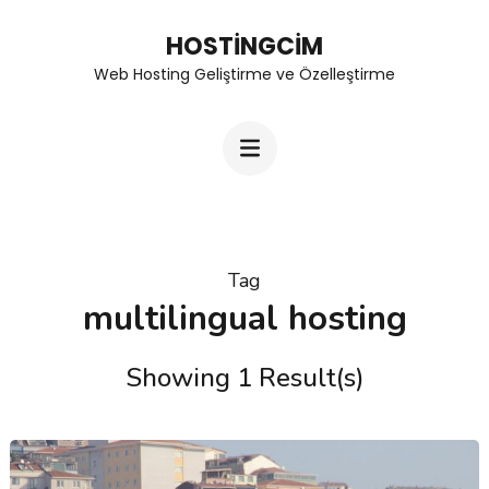
Skip
HOSTINGCIM
to
Web Hosting Geliştirme ve Özelleştirme
content
(Press
Enter)
Tag
multilingual hosting
Showing 1 Result(s)