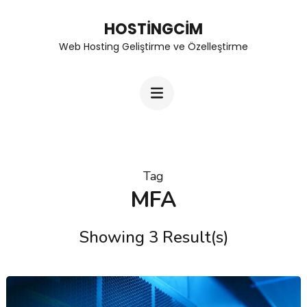
Skip
HOSTINGCIM
to
Web Hosting Geliştirme ve Özelleştirme
content
(Press
Enter)
Tag
MFA
Showing 3 Result(s)