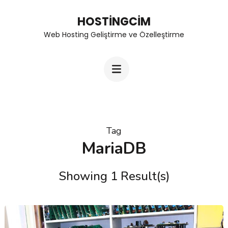
Skip
HOSTINGCIM
to
Web Hosting Geliştirme ve Özelleştirme
content
(Press
Enter)
Tag
MariaDB
Showing 1 Result(s)