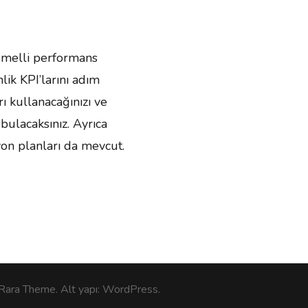
emelli performans
lik KPI’larını adım
rı kullanacağınızı ve
ulacaksınız. Ayrıca
yon planları da mevcut.
Rara Theme
. Alt yapı:
WordPress
.