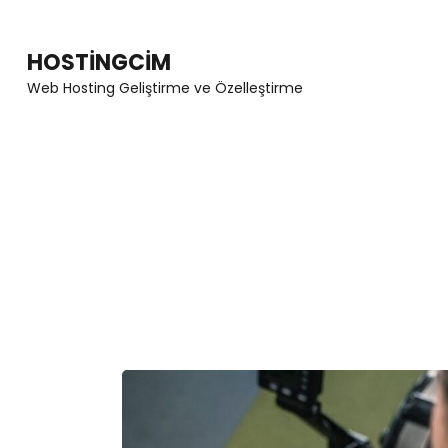
Skip
to
HOSTINGCIM
content
Web Hosting Geliştirme ve Özelleştirme
(Press
Enter)