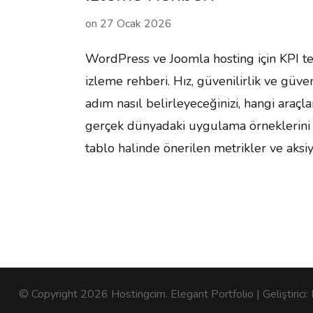
on
27 Ocak 2026
WordPress ve Joomla hosting için KPI t
izleme rehberi. Hız, güvenilirlik ve güven
adım nasıl belirleyeceğinizi, hangi araçla
gerçek dünyadaki uygulama örneklerini b
tablo halinde önerilen metrikler ve aksi
© Copyright 2026
Hostingcim
. Elegant Portfolio | Geliştirici: