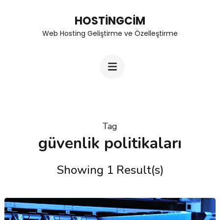
Skip
HOSTINGCIM
to
Web Hosting Geliştirme ve Özelleştirme
content
(Press
Enter)
Tag
güvenlik politikaları
Showing 1 Result(s)