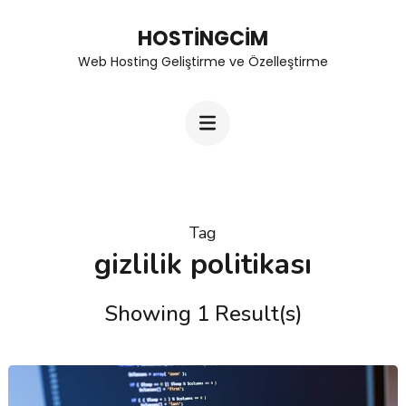
Skip
HOSTINGCIM
to
Web Hosting Geliştirme ve Özelleştirme
content
(Press
Enter)
Tag
gizlilik politikası
Showing 1 Result(s)