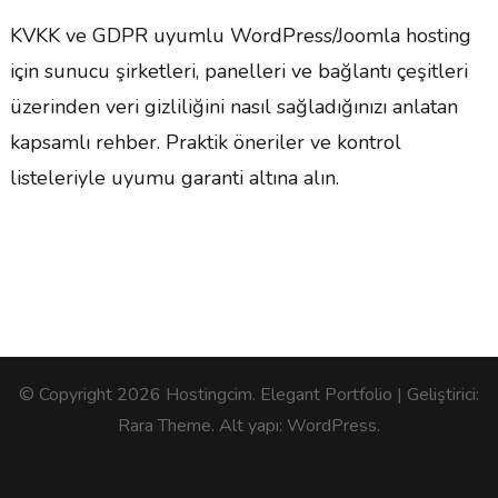
KVKK ve GDPR uyumlu WordPress/Joomla hosting
için sunucu şirketleri, panelleri ve bağlantı çeşitleri
üzerinden veri gizliliğini nasıl sağladığınızı anlatan
kapsamlı rehber. Praktik öneriler ve kontrol
listeleriyle uyumu garanti altına alın.
© Copyright 2026
Hostingcim
. Elegant Portfolio | Geliştirici:
Rara Theme
. Alt yapı:
WordPress
.