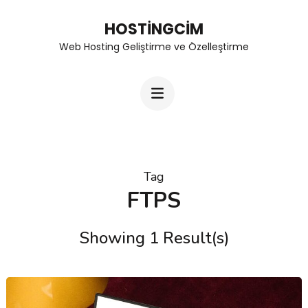
Skip
HOSTINGCIM
to
Web Hosting Geliştirme ve Özelleştirme
content
(Press
Enter)
Tag
FTPS
Showing 1 Result(s)