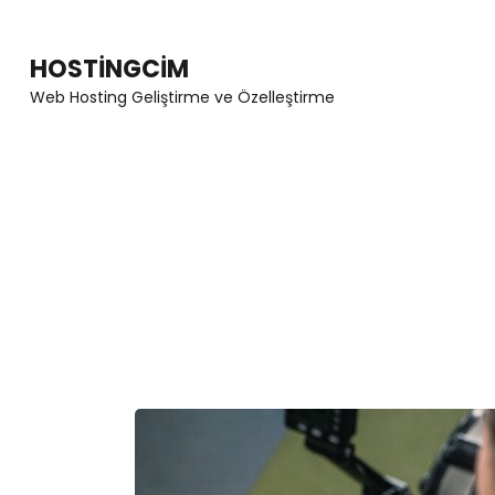
Skip
to
HOSTINGCIM
content
Web Hosting Geliştirme ve Özelleştirme
(Press
Enter)