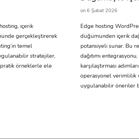
on
6 Şubat 2026
sting, içerik
Edge hosting WordPress
ümünde gerçekleştirerek
düğümünden içerik dağıt
ting’in temel
potansiyeli sunar. Bu r
ulanabilir stratejiler,
dağıtımı entegrasyonu, 
pratik örneklerle ele
karşılaştırması adımları
operasyonel verimlilik 
uygulanabilir öneriler b