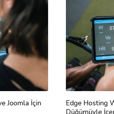
e Joomla İçin
Edge Hosting W
Düğümüyle İçer