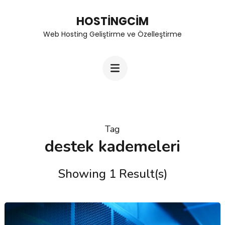
Skip
HOSTINGCIM
to
Web Hosting Geliştirme ve Özelleştirme
content
(Press
Enter)
Tag
destek kademeleri
Showing 1 Result(s)