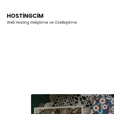
Skip
to
HOSTINGCIM
content
Web Hosting Geliştirme ve Özelleştirme
(Press
Enter)